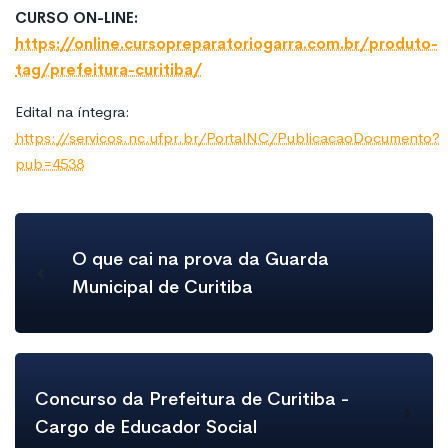
CURSO ON-LINE:
https://online.cursopreparatoriogarra.com.br/produto-
tag/prefeitura-curitiba/
Edital na íntegra:
https://servicos.nc.ufpr.br/PortalNC/PublicacaoDocumento?
pub=4538
O que cai na prova da Guarda
Municipal de Curitiba
Concurso da Prefeitura de Curitiba -
Cargo de Educador Social