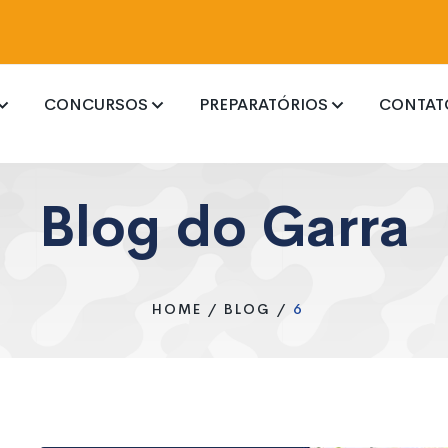
CONCURSOS
PREPARATÓRIOS
CONTAT
Blog do Garra
IFPR
HOME
/
BLOG
/
6
UFPR
R