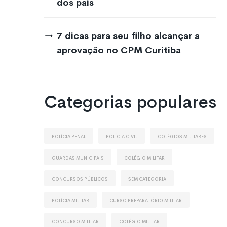
dos pais
7 dicas para seu filho alcançar a
aprovação no CPM Curitiba
Categorias populares
Polícia Penal
Polícia Civil
Colégios Militares
Guardas Municipais
Colégio Militar
Concursos Públicos
Sem Categoria
Polícia Militar
Curso Preparatório Militar
Concurso Militar
Colégio Militar