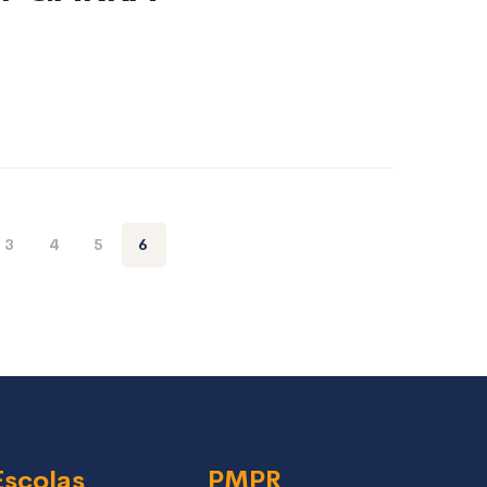
3
4
5
6
Escolas
PMPR